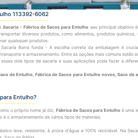
tulho 113392-6062
 A
Sacaria - Fábrica de Sacos para Entulho
seu principal objetivo
nsportar diversos produtos, como alimentos, produtos químicos, fe
enar quaisquer produtos.
 Sacaria Barra funda - A escolha correta da embalagem é crucial
 transporte e armazenamento. Entre as opções mais comuns estão as
esses dois tipos de sacaria e suas aplicações pode fazer a diferen
Saco de Entulho, Fábrica de Sacos para Entulho novos, Saco de a
 para Entulho?
Como o próprio nome já diz,
Fábrica de Sacos para Entulho
é uma e
co é o armazenamento de vários tipos de materiais.
lástico leve, resistente, à prova d'água e 100% reciclável. Na Sa
. Saco de Ráfias.