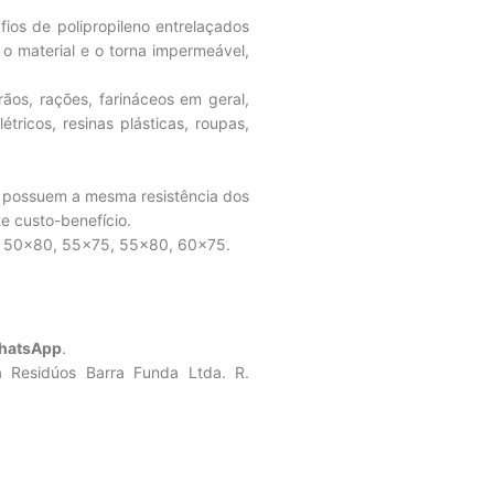
ios de polipropileno entrelaçados
 o material e o torna impermeável,
os, rações, farináceos em geral,
tricos, resinas plásticas, roupas,
possuem a mesma resistência dos
e custo-benefício.
: 50×80, 55×75, 55×80, 60×75.
WhatsApp
.
 Residúos Barra Funda Ltda. R.