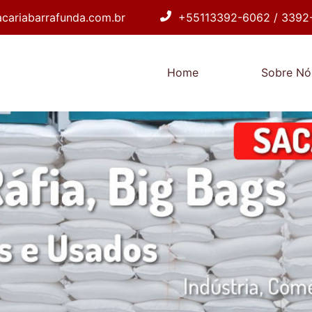
cariabarrafunda.com.br
+55113392-6062 / 3392
Home
Sobre Nó