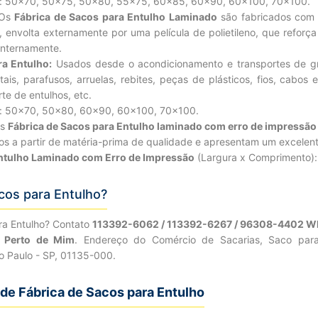
): 50×70, 50×75, 50×80, 55×75, 60×85, 60×90, 60×100, 70×100.
 Os
Fábrica de Sacos para Entulho Laminado
são fabricados com f
envolta externamente por uma película de polietileno, que reforça
 internamente.
ra Entulho:
Usados desde o acondicionamento e transportes de grã
s, parafusos, arruelas, rebites, peças de plásticos, fios, cabos elé
te de entulhos, etc.
): 50×70, 50×80, 60×90, 60×100, 70×100.
Os
Fábrica de Sacos para Entulho laminado com erro de impressão
s a partir de matéria-prima de qualidade e apresentam um excelent
Entulho Laminado com Erro de Impressão
(Largura x Comprimento)
cos para Entulho?
ra Entulho? Contato
113392-6062 / 113392-6267 / 96308-4402 
o Perto de Mim
. Endereço do Comércio de Sacarias, Saco para
o Paulo - SP, 01135-000.
e Fábrica de Sacos para Entulho