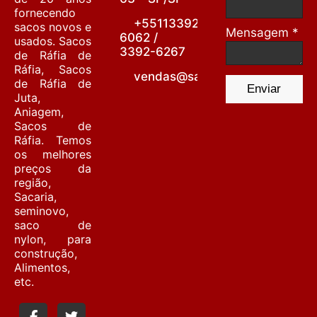
fornecendo
+55113392-
sacos novos e
Mensagem *
6062 /
usados. Sacos
3392-6267
de Ráfia de
Ráfia, Sacos
vendas@sacariabarrafunda.co
de Ráfia de
Enviar
Juta,
Aniagem,
Sacos de
Ráfia. Temos
os melhores
preços da
região,
Sacaria,
seminovo,
saco de
nylon, para
construção,
Alimentos,
etc.