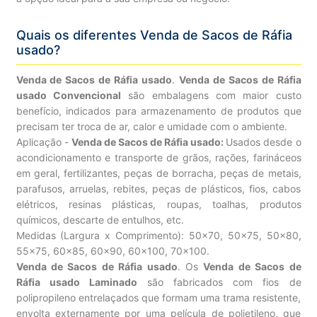
Quais os diferentes Venda de Sacos de Ráfia
usado?
Venda de Sacos de Ráfia usado
.
Venda de Sacos de Ráfia
usado Convencional
são embalagens com maior custo
benefício, indicados para armazenamento de produtos que
precisam ter troca de ar, calor e umidade com o ambiente.
Aplicação -
Venda de Sacos de Ráfia usado:
Usados desde o
acondicionamento e transporte de grãos, rações, farináceos
em geral, fertilizantes, peças de borracha, peças de metais,
parafusos, arruelas, rebites, peças de plásticos, fios, cabos
elétricos, resinas plásticas, roupas, toalhas, produtos
químicos, descarte de entulhos, etc.
Medidas (Largura x Comprimento): 50×70, 50×75, 50×80,
55×75, 60×85, 60×90, 60×100, 70×100.
Venda de Sacos de Ráfia usado
. Os
Venda de Sacos de
Ráfia usado Laminado
são fabricados com fios de
polipropileno entrelaçados que formam uma trama resistente,
envolta externamente por uma película de polietileno, que