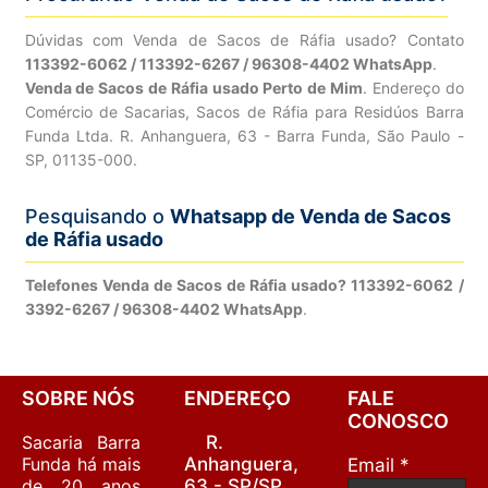
Dúvidas com Venda de Sacos de Ráfia usado? Contato
113392-6062 / 113392-6267 / 96308-4402 WhatsApp
.
Venda de Sacos de Ráfia usado Perto de Mim
. Endereço do
Comércio de Sacarias, Sacos de Ráfia para Residúos Barra
Funda Ltda. R. Anhanguera, 63 - Barra Funda, São Paulo -
SP, 01135-000.
Pesquisando o
Whatsapp de Venda de Sacos
de Ráfia usado
Telefones Venda de Sacos de Ráfia usado? 113392-6062 /
3392-6267 / 96308-4402 WhatsApp
.
SOBRE NÓS
ENDEREÇO
FALE
CONOSCO
Sacaria Barra
R.
Funda há mais
Anhanguera,
Email *
de 20 anos
63 - SP/SP