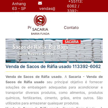
+55113392-
Anhanguera,
6062 /
63 - SP
vendas@sacariabarrafunda.com.br
3392-
/ SP
6267
e
Produtos
Contato
Venda de Sacos de Ráfia usado 113392-6062
Venda de Sacos de Ráfia usado
. A
Sacaria - Venda de
Sacos de Ráfia usado
seu principal objetivo é fornecer
soluções de embalagem adequadas para acondicionar e
transportar diversos produtos, como alimentos, produtos
químicos, fertilizantes, cimento, grãos, entre outros. São
utilizados para armazenar quaisquer produtos.