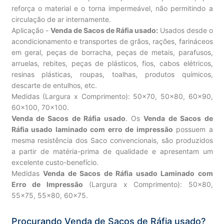
reforça o material e o torna impermeável, não permitindo a
circulação de ar internamente.
Aplicação -
Venda de Sacos de Ráfia usado:
Usados desde o
acondicionamento e transportes de grãos, rações, farináceos
em geral, peças de borracha, peças de metais, parafusos,
arruelas, rebites, peças de plásticos, fios, cabos elétricos,
resinas plásticas, roupas, toalhas, produtos químicos,
descarte de entulhos, etc.
Medidas (Largura x Comprimento): 50×70, 50×80, 60×90,
60×100, 70×100.
Venda de Sacos de Ráfia usado
. Os
Venda de Sacos de
Ráfia usado laminado com erro de impressão
possuem a
mesma resistência dos Saco convencionais, são produzidos
a partir de matéria-prima de qualidade e apresentam um
excelente custo-benefício.
Medidas
Venda de Sacos de Ráfia usado Laminado com
Erro de Impressão
(Largura x Comprimento): 50×80,
55×75, 55×80, 60×75.
Procurando Venda de Sacos de Ráfia usado?