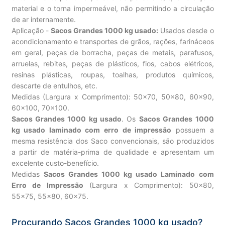
material e o torna impermeável, não permitindo a circulação
de ar internamente.
Aplicação -
Sacos Grandes 1000 kg usado:
Usados desde o
acondicionamento e transportes de grãos, rações, farináceos
em geral, peças de borracha, peças de metais, parafusos,
arruelas, rebites, peças de plásticos, fios, cabos elétricos,
resinas plásticas, roupas, toalhas, produtos químicos,
descarte de entulhos, etc.
Medidas (Largura x Comprimento): 50×70, 50×80, 60×90,
60×100, 70×100.
Sacos Grandes 1000 kg usado
. Os
Sacos Grandes 1000
kg usado laminado com erro de impressão
possuem a
mesma resistência dos Saco convencionais, são produzidos
a partir de matéria-prima de qualidade e apresentam um
excelente custo-benefício.
Medidas
Sacos Grandes 1000 kg usado Laminado com
Erro de Impressão
(Largura x Comprimento): 50×80,
55×75, 55×80, 60×75.
Procurando Sacos Grandes 1000 kg usado?