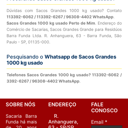
Dúvidas com Sacos Grandes 1000 kg usado? Contato
113392-6062 / 113392-6267 / 96308-4402 WhatsApp
.
Sacos Grandes 1000 kg usado Perto de Mim
. Endereço do
Comércio de Sacarias, Sacos Grandes Grande para Residúos
Barra Funda Ltda. R. Anhanguera, 63 - Barra Funda, São
Paulo - SP, 01135-000.
Pesquisando o
Whatsapp de Sacos Grandes
1000 kg usado
Telefones Sacos Grandes 1000 kg usado? 113392-6062 /
3392-6267 / 96308-4402 WhatsApp
.
SOBRE NÓS
ENDEREÇO
FALE
CONOSCO
Sacaria Barra
R.
Funda há mais
Anhanguera,
Email *
de 20 anos
63 - SP/SP