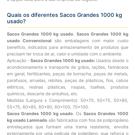
Quais os diferentes Sacos Grandes 1000 kg
usado?
Sacos Grandes 1000 kg usado
.
Sacos Grandes 1000 kg
usado Convencional
são embalagens com maior custo
benefício, indicados para armazenamento de produtos que
precisam ter troca de ar, calor e umidade com o ambiente.
Aplicação -
Sacos Grandes 1000 kg usado:
Usados desde o
acondicionamento e transporte de grãos, rações, farináceos
em geral, fertilizantes, peças de borracha, peças de metais,
parafusos, arruelas, rebites, peças de plásticos, fios, cabos
elétricos, resinas plásticas, roupas, toalhas, produtos
químicos, descarte de entulhos, etc.
Medidas (Largura x Comprimento): 50×70, 50×75, 50×80,
55×75, 60×85, 60×90, 60×100, 70×100.
Sacos Grandes 1000 kg usado
. Os
Sacos Grandes 1000
kg usado Laminado
são fabricados com fios de polipropileno
entrelaçados que formam uma trama resistente, envolta
externamente por uma película de polietileno, que reforça o