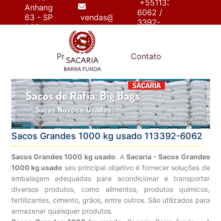
+55113392-
Anhanguera,
6062 /
63 - SP
vendas@sacariabarrafunda.com.br
3392-
/ SP
6267
e
Produtos
Contato
Sacos Grandes 1000 kg usado 113392-6062
Sacos Grandes 1000 kg usado
. A
Sacaria - Sacos Grandes
1000 kg usado
seu principal objetivo é fornecer soluções de
embalagem adequadas para acondicionar e transportar
diversos produtos, como alimentos, produtos químicos,
fertilizantes, cimento, grãos, entre outros. São utilizados para
armazenar quaisquer produtos.