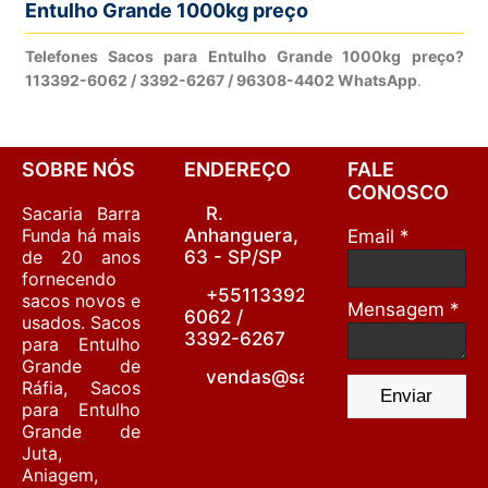
Entulho Grande 1000kg preço
Telefones Sacos para Entulho Grande 1000kg preço?
113392-6062 / 3392-6267 / 96308-4402 WhatsApp
.
SOBRE NÓS
ENDEREÇO
FALE
CONOSCO
Sacaria Barra
R.
Funda há mais
Anhanguera,
Email *
de 20 anos
63 - SP/SP
fornecendo
+55113392-
sacos novos e
Mensagem *
6062 /
usados. Sacos
3392-6267
para Entulho
Grande de
vendas@sacariabarrafunda.co
Ráfia, Sacos
Enviar
para Entulho
Grande de
Juta,
Aniagem,