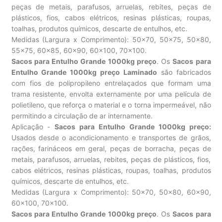
peças de metais, parafusos, arruelas, rebites, peças de
plásticos, fios, cabos elétricos, resinas plásticas, roupas,
toalhas, produtos químicos, descarte de entulhos, etc.
Medidas (Largura x Comprimento): 50×70, 50×75, 50×80,
55×75, 60×85, 60×90, 60×100, 70×100.
Sacos para Entulho Grande 1000kg preço
. Os
Sacos para
Entulho Grande 1000kg preço Laminado
são fabricados
com fios de polipropileno entrelaçados que formam uma
trama resistente, envolta externamente por uma película de
polietileno, que reforça o material e o torna impermeável, não
permitindo a circulação de ar internamente.
Aplicação -
Sacos para Entulho Grande 1000kg preço:
Usados desde o acondicionamento e transportes de grãos,
rações, farináceos em geral, peças de borracha, peças de
metais, parafusos, arruelas, rebites, peças de plásticos, fios,
cabos elétricos, resinas plásticas, roupas, toalhas, produtos
químicos, descarte de entulhos, etc.
Medidas (Largura x Comprimento): 50×70, 50×80, 60×90,
60×100, 70×100.
Sacos para Entulho Grande 1000kg preço
. Os
Sacos para