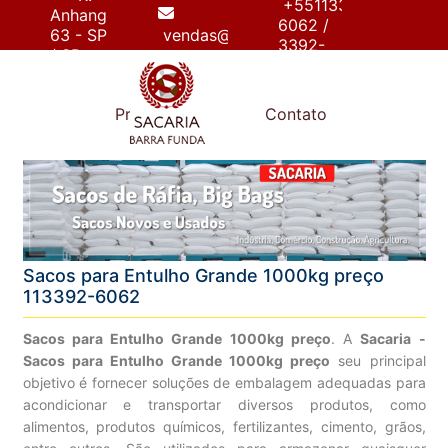
+55113392-
Anhanguera,
6062 /
63 - SP
vendas@sacariabarrafunda.com.br
3392-
/ SP
6267
e
Produtos
Contato
Sacos para Entulho Grande 1000kg preço
113392-6062
Sacos para Entulho Grande 1000kg preço
. A
Sacaria -
Sacos para Entulho Grande 1000kg preço
seu principal
objetivo é fornecer soluções de embalagem adequadas para
acondicionar e transportar diversos produtos, como
alimentos, produtos químicos, fertilizantes, cimento, grãos,