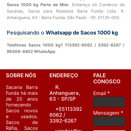
Sacos 1000 kg Perto de Mim
. Endereço do Comércio de
Sacarias, Sacos para Residúos Barra Funda Ltda. R.
Anhanguera, 63 - Barra Funda, São Paulo - SP, 01135-000.
Pesquisando o
Whatsapp de Sacos 1000 kg
Telefones Sacos 1000 kg? 113392-6062 / 3392-6267 /
96308-4402 WhatsApp
.
SOBRE NÓS
ENDEREÇO
FALE
CONOSCO
Sacaria Barra
R.
Funda há mais
Anhanguera,
Email *
de 20 anos
63 - SP/SP
fornecendo
+55113392-
Sacos novos
Mensagem *
6062 /
e usados.
3392-6267
Sacos de
Ráfia, Sacos