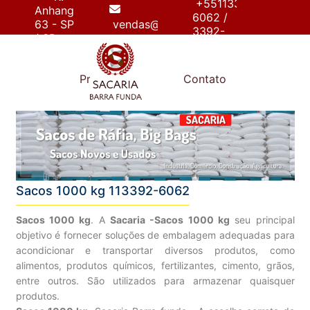
+55113392-
Anhanguera,
6062 /
63 - SP
vendas@sacariabarrafunda.com.br
3392-
/ SP
6267
e
Produtos
Contato
Sacos 1000 kg 113392-6062
Sacos 1000 kg
. A
Sacaria -Sacos 1000 kg
seu principal
objetivo é fornecer soluções de embalagem adequadas para
acondicionar e transportar diversos produtos, como
alimentos, produtos químicos, fertilizantes, cimento, grãos,
entre outros. São utilizados para armazenar quaisquer
produtos.