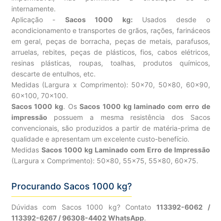
internamente.
Aplicação -
Sacos 1000 kg:
Usados desde o
acondicionamento e transportes de grãos, rações, farináceos
em geral, peças de borracha, peças de metais, parafusos,
arruelas, rebites, peças de plásticos, fios, cabos elétricos,
resinas plásticas, roupas, toalhas, produtos químicos,
descarte de entulhos, etc.
Medidas (Largura x Comprimento): 50×70, 50×80, 60×90,
60×100, 70×100.
Sacos 1000 kg
. Os
Sacos 1000 kg laminado com erro de
impressão
possuem a mesma resistência dos Sacos
convencionais, são produzidos a partir de matéria-prima de
qualidade e apresentam um excelente custo-benefício.
Medidas
Sacos 1000 kg Laminado com Erro de Impressão
(Largura x Comprimento): 50×80, 55×75, 55×80, 60×75.
Procurando Sacos 1000 kg?
Dúvidas com Sacos 1000 kg? Contato
113392-6062 /
113392-6267 / 96308-4402 WhatsApp
.