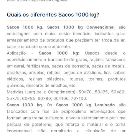
Quais os diferentes Sacos 1000 kg?
Sacos 1000 kg
.
Sacos 1000 kg Convencional
são
embalagens com maior custo benefício, indicados para
armazenamento de produtos que precisam ter troca de ar,
calor e umidade com o ambiente.
Aplicação -
Sacos 1000 kg:
Usados desde o
acondicionamento e transporte de grãos, rações, farináceos
em geral, fertilizantes, peças de borracha, peças de metais,
parafusos, arruelas, rebites, peças de plásticos, fios, cabos
elétricos, resinas plásticas, roupas, toalhas, produtos
químicos, descarte de entulhos, etc.
Medidas (Largura x Comprimento): 50×70, 50×75, 50×80,
55×75, 60×85, 60×90, 60×100, 70×100.
Sacos 1000 kg
. Os
Sacos 1000 kg Laminado
são
fabricados com fios de polipropileno entrelaçados que
formam uma trama resistente, envolta externamente por uma
película de polietileno, que reforça o material e o torna
impermeável, não permitindo a circulação de ar