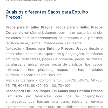
Quais os diferentes Sacos para Entulho
Preços?
Sacos para Entulho Preços
.
Sacos para Entulho Preços
Convencional
são embalagens com maior custo benefício,
indicados para armazenamento de produtos que precisam
ter troca de ar, calor e umidade com o ambiente.
Aplicação -
Sacos para Entulho Preços:
Usados desde o
acondicionamento e transporte de grãos, rações, farináceos
em geral, fertilizantes, peças de borracha, peças de metais,
parafusos, arruelas, rebites, peças de plásticos, fios, cabos
elétricos, resinas plásticas, roupas, toalhas, produtos
químicos, descarte de entulhos, etc.
Medidas (Largura x Comprimento): 50×70, 50×75, 50×80,
55×75, 60×85, 60×90, 60×100, 70×100.
Sacos para Entulho Preços
. Os
Sacos para Entulho Preços
Laminado
são fabricados com fios de polipropileno
entrelaçados que formam uma trama resistente, envolta
externamente por uma película de polietileno, que reforça o