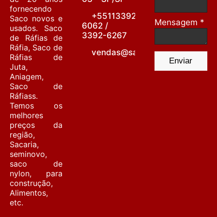
fornecendo
+55113392-
Saco novos e
Mensagem *
6062 /
usados. Saco
3392-6267
de Ráfias de
Ráfia, Saco de
vendas@sacariabarrafunda.co
Ráfias de
Enviar
Juta,
Aniagem,
Saco de
Ráfiass.
Temos os
melhores
preços da
região,
Sacaria,
seminovo,
saco de
nylon, para
construção,
Alimentos,
etc.