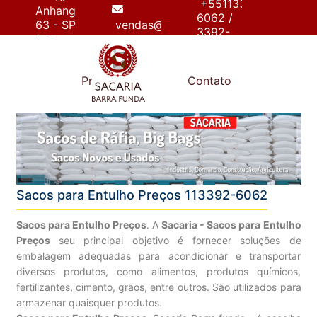
+55113392-
Anhanguera,
6062 /
63 - SP
vendas@sacariabarrafunda.com.br
3392-
/ SP
6267
e
Produtos
Contato
Sacos para Entulho Preços 113392-6062
Sacos para Entulho Preços
. A
Sacaria - Sacos para Entulho
Preços
seu principal objetivo é fornecer soluções de
embalagem adequadas para acondicionar e transportar
diversos produtos, como alimentos, produtos químicos,
fertilizantes, cimento, grãos, entre outros. São utilizados para
armazenar quaisquer produtos.