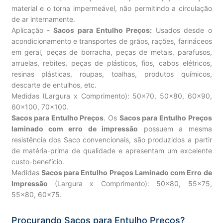
material e o torna impermeável, não permitindo a circulação
de ar internamente.
Aplicação -
Sacos para Entulho Preços:
Usados desde o
acondicionamento e transportes de grãos, rações, farináceos
em geral, peças de borracha, peças de metais, parafusos,
arruelas, rebites, peças de plásticos, fios, cabos elétricos,
resinas plásticas, roupas, toalhas, produtos químicos,
descarte de entulhos, etc.
Medidas (Largura x Comprimento): 50×70, 50×80, 60×90,
60×100, 70×100.
Sacos para Entulho Preços
. Os
Sacos para Entulho Preços
laminado com erro de impressão
possuem a mesma
resistência dos Saco convencionais, são produzidos a partir
de matéria-prima de qualidade e apresentam um excelente
custo-benefício.
Medidas
Sacos para Entulho Preços Laminado com Erro de
Impressão
(Largura x Comprimento): 50×80, 55×75,
55×80, 60×75.
Procurando Sacos para Entulho Preços?