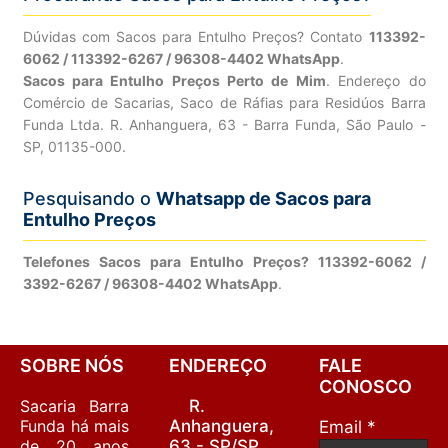
Dúvidas com Sacos para Entulho Preços? Contato
113392-
6062 / 113392-6267 / 96308-4402 WhatsApp
.
Sacos para Entulho Preços Perto de Mim
. Endereço do
Comércio de Sacarias, Saco de Ráfias para Residúos Barra
Funda Ltda. R. Anhanguera, 63 - Barra Funda, São Paulo -
SP, 01135-000.
Pesquisando o
Whatsapp de Sacos para
Entulho Preços
Telefones Sacos para Entulho Preços? 113392-6062 /
3392-6267 / 96308-4402 WhatsApp
.
SOBRE NÓS
ENDEREÇO
FALE
CONOSCO
Sacaria Barra
R.
Funda há mais
Anhanguera,
Email *
de 20 anos
63 - SP/SP