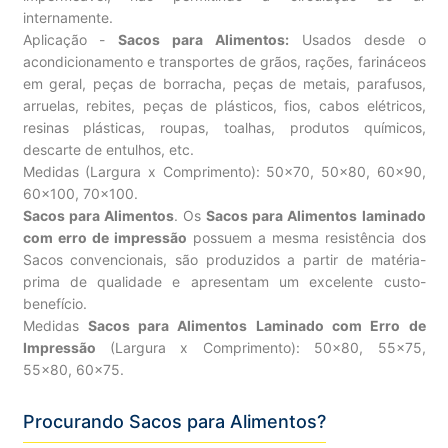
internamente.
Aplicação -
Sacos para Alimentos:
Usados desde o
acondicionamento e transportes de grãos, rações, farináceos
em geral, peças de borracha, peças de metais, parafusos,
arruelas, rebites, peças de plásticos, fios, cabos elétricos,
resinas plásticas, roupas, toalhas, produtos químicos,
descarte de entulhos, etc.
Medidas (Largura x Comprimento): 50×70, 50×80, 60×90,
60×100, 70×100.
Sacos para Alimentos
. Os
Sacos para Alimentos laminado
com erro de impressão
possuem a mesma resistência dos
Sacos convencionais, são produzidos a partir de matéria-
prima de qualidade e apresentam um excelente custo-
benefício.
Medidas
Sacos para Alimentos Laminado com Erro de
Impressão
(Largura x Comprimento): 50×80, 55×75,
55×80, 60×75.
Procurando Sacos para Alimentos?