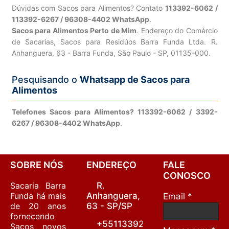
Dúvidas com Sacos para Alimentos? Contato
113392-6062 /
113392-6267 / 96308-4402 WhatsApp
.
Sacos para Alimentos Perto de Mim
. Endereço do Comércio
de Sacarias, Sacos para Residúos Barra Funda Ltda. R.
Anhanguera, 63 - Barra Funda, São Paulo - SP, 01135-000.
Pesquisando o
Whatsapp de Sacos para
Alimentos
Telefones Sacos para Alimentos? 113392-6062 / 3392-
6267 / 96308-4402 WhatsApp
.
SOBRE NÓS
ENDEREÇO
FALE
CONOSCO
Sacaria Barra
R.
Funda há mais
Anhanguera,
Email *
de 20 anos
63 - SP/SP
fornecendo
+55113392-
Sacos novos