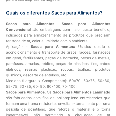
Quais os diferentes Sacos para Alimentos?
Sacos para Alimentos
.
Sacos para Alimentos
Convencional
são embalagens com maior custo benefício,
indicados para armazenamento de produtos que precisam
ter troca de ar, calor e umidade com o ambiente.
Aplicação -
Sacos para Alimentos:
Usados desde o
acondicionamento e transporte de grãos, rações, farináceos
em geral, fertilizantes, peças de borracha, peças de metais,
parafusos, arruelas, rebites, peças de plásticos, fios, cabos
elétricos, resinas plásticas, roupas, toalhas, produtos
químicos, descarte de entulhos, etc.
Medidas (Largura x Comprimento): 50×70, 50×75, 50×80,
55×75, 60×85, 60×90, 60×100, 70×100.
Sacos para Alimentos
. Os
Sacos para Alimentos Laminado
são fabricados com fios de polipropileno entrelaçados que
formam uma trama resistente, envolta externamente por uma
película de polietileno, que reforça o material e o torna
impermeável, não permitindo a circulação de ar