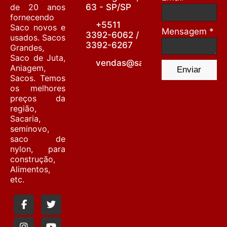
de 20 anos
63 - SP/SP
fornecendo
+5511
Saco novos e
Mensagem *
3392-6062 /
usados. Sacos
3392-6267
Grandes,
Saco de Juta,
vendas@sacariabarrafunda.co
Aniagem,
Enviar
Sacos. Temos
os melhores
preços da
região,
Sacaria,
seminovo,
saco de
nylon, para
construção,
Alimentos,
etc.