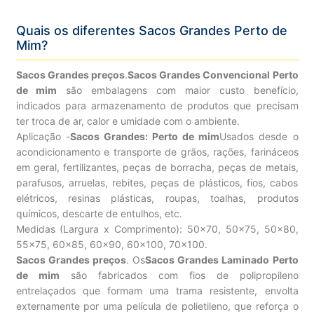
Quais os diferentes Sacos Grandes Perto de
Mim?
Sacos Grandes preços
.
Sacos Grandes Convencional Perto
de mim
são embalagens com maior custo benefício,
indicados para armazenamento de produtos que precisam
ter troca de ar, calor e umidade com o ambiente.
Aplicação -
Sacos Grandes: Perto de mim
Usados desde o
acondicionamento e transporte de grãos, rações, farináceos
em geral, fertilizantes, peças de borracha, peças de metais,
parafusos, arruelas, rebites, peças de plásticos, fios, cabos
elétricos, resinas plásticas, roupas, toalhas, produtos
químicos, descarte de entulhos, etc.
Medidas (Largura x Comprimento): 50×70, 50×75, 50×80,
55×75, 60×85, 60×90, 60×100, 70×100.
Sacos Grandes preços
. Os
Sacos Grandes Laminado Perto
de mim
são fabricados com fios de polipropileno
entrelaçados que formam uma trama resistente, envolta
externamente por uma película de polietileno, que reforça o