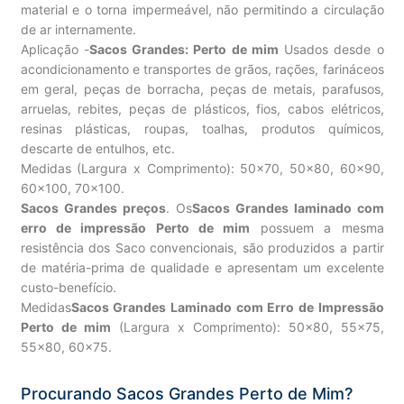
material e o torna impermeável, não permitindo a circulação
de ar internamente.
Aplicação -
Sacos Grandes: Perto de mim
Usados desde o
acondicionamento e transportes de grãos, rações, farináceos
em geral, peças de borracha, peças de metais, parafusos,
arruelas, rebites, peças de plásticos, fios, cabos elétricos,
resinas plásticas, roupas, toalhas, produtos químicos,
descarte de entulhos, etc.
Medidas (Largura x Comprimento): 50×70, 50×80, 60×90,
60×100, 70×100.
Sacos Grandes preços
. Os
Sacos Grandes laminado com
erro de impressão Perto de mim
possuem a mesma
resistência dos Saco convencionais, são produzidos a partir
de matéria-prima de qualidade e apresentam um excelente
custo-benefício.
Medidas
Sacos Grandes Laminado com Erro de Impressão
Perto de mim
(Largura x Comprimento): 50×80, 55×75,
55×80, 60×75.
Procurando Sacos Grandes Perto de Mim?