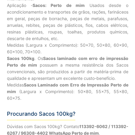
Aplicação -
Sacos: Perto de mim
Usados desde o
acondicionamento e transportes de grãos, rações, farináceos
em geral, peças de borracha, peças de metais, parafusos,
arruelas, rebites, peças de plásticos, fios, cabos elétricos,
resinas plásticas, roupas, toalhas, produtos químicos,
descarte de entulhos, etc.
Medidas (Largura x Comprimento): 50×70, 50×80, 60×90,
60×100, 70×100.
Sacos 100kg
. Os
Sacos laminado com erro de impressão
Perto de mim
possuem a mesma resistência dos Sacos
convencionais, são produzidos a partir de matéria-prima de
qualidade e apresentam um excelente custo-benefício.
Medidas
Sacos Laminado com Erro de Impressão Perto de
mim
(Largura x Comprimento): 50×80, 55×75, 55×80,
60×75.
Procurando Sacos 100kg?
Dúvidas com Sacos 100kg? Contato
113392-6062 / 113392-
6267 / 96308-4402 WhatsApp Perto de mim
.