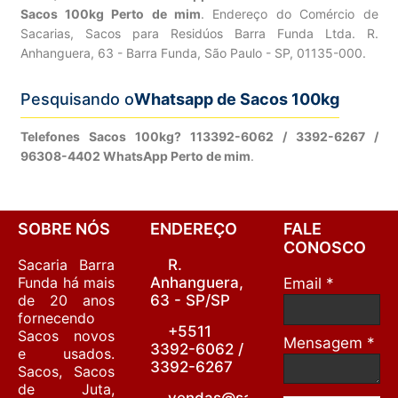
Sacos 100kg Perto de mim
. Endereço do Comércio de
Sacarias, Sacos para Residúos Barra Funda Ltda. R.
Anhanguera, 63 - Barra Funda, São Paulo - SP, 01135-000.
Pesquisando o
Whatsapp de Sacos 100kg
Telefones Sacos 100kg? 113392-6062 / 3392-6267 /
96308-4402 WhatsApp Perto de mim
.
SOBRE NÓS
ENDEREÇO
FALE
CONOSCO
Sacaria Barra
R.
Funda há mais
Anhanguera,
Email *
de 20 anos
63 - SP/SP
fornecendo
+5511
Sacos novos
Mensagem *
3392-6062 /
e usados.
3392-6267
Sacos, Sacos
de Juta,