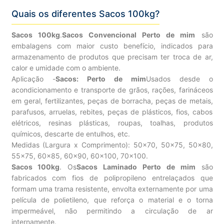
Quais os diferentes Sacos 100kg?
Sacos 100kg
.
Sacos Convencional Perto de mim
são
embalagens com maior custo benefício, indicados para
armazenamento de produtos que precisam ter troca de ar,
calor e umidade com o ambiente.
Aplicação -
Sacos: Perto de mim
Usados desde o
acondicionamento e transporte de grãos, rações, farináceos
em geral, fertilizantes, peças de borracha, peças de metais,
parafusos, arruelas, rebites, peças de plásticos, fios, cabos
elétricos, resinas plásticas, roupas, toalhas, produtos
químicos, descarte de entulhos, etc.
Medidas (Largura x Comprimento): 50×70, 50×75, 50×80,
55×75, 60×85, 60×90, 60×100, 70×100.
Sacos 100kg
. Os
Sacos Laminado Perto de mim
são
fabricados com fios de polipropileno entrelaçados que
formam uma trama resistente, envolta externamente por uma
película de polietileno, que reforça o material e o torna
impermeável, não permitindo a circulação de ar
internamente.