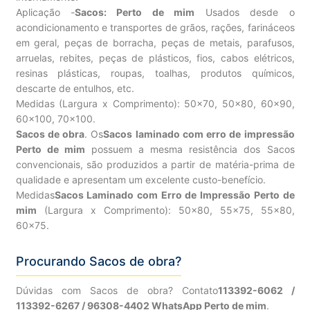
Aplicação -
Sacos: Perto de mim
Usados desde o
acondicionamento e transportes de grãos, rações, farináceos
em geral, peças de borracha, peças de metais, parafusos,
arruelas, rebites, peças de plásticos, fios, cabos elétricos,
resinas plásticas, roupas, toalhas, produtos químicos,
descarte de entulhos, etc.
Medidas (Largura x Comprimento): 50×70, 50×80, 60×90,
60×100, 70×100.
Sacos de obra
. Os
Sacos laminado com erro de impressão
Perto de mim
possuem a mesma resistência dos Sacos
convencionais, são produzidos a partir de matéria-prima de
qualidade e apresentam um excelente custo-benefício.
Medidas
Sacos Laminado com Erro de Impressão Perto de
mim
(Largura x Comprimento): 50×80, 55×75, 55×80,
60×75.
Procurando Sacos de obra?
Dúvidas com Sacos de obra? Contato
113392-6062 /
113392-6267 / 96308-4402 WhatsApp Perto de mim
.