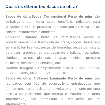
Quais os diferentes Sacos de obra?
Sacos de obra
.
Sacos Convencional Perto de mim
são
embalagens com maior custo benefício, indicados para
armazenamento de produtos que precisam ter troca de ar,
calor e umidade com o ambiente.
Aplicação -
Sacos: Perto de mim
Usados desde o
acondicionamento e transporte de grãos, rações, farináceos
em geral, fertilizantes, peças de borracha, peças de metais,
parafusos, arruelas, rebites, peças de plásticos, fios, cabos
elétricos, resinas plásticas, roupas, toalhas, produtos
químicos, descarte de entulhos, etc.
Medidas (Largura x Comprimento): 50×70, 50×75, 50×80,
55×75, 60×85, 60×90, 60×100, 70×100.
Sacos de obra
. Os
Sacos Laminado Perto de mim
são
fabricados com fios de polipropileno entrelaçados que
formam uma trama resistente, envolta externamente por uma
película de polietileno, que reforça o material e o torna
impermeável, não permitindo a circulação de ar
internamente.