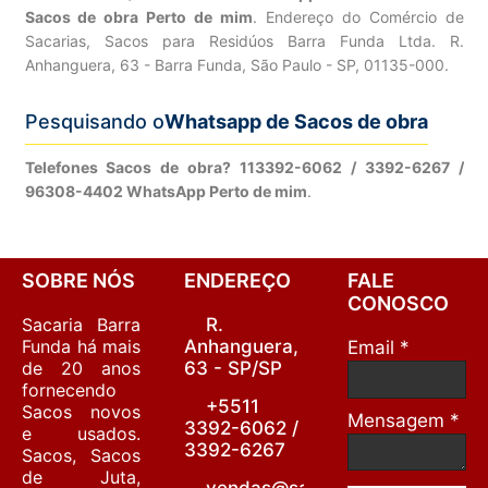
Sacos de obra Perto de mim
. Endereço do Comércio de
Sacarias, Sacos para Residúos Barra Funda Ltda. R.
Anhanguera, 63 - Barra Funda, São Paulo - SP, 01135-000.
Pesquisando o
Whatsapp de Sacos de obra
Telefones Sacos de obra? 113392-6062 / 3392-6267 /
96308-4402 WhatsApp Perto de mim
.
SOBRE NÓS
ENDEREÇO
FALE
CONOSCO
Sacaria Barra
R.
Funda há mais
Anhanguera,
Email *
de 20 anos
63 - SP/SP
fornecendo
+5511
Sacos novos
Mensagem *
3392-6062 /
e usados.
3392-6267
Sacos, Sacos
de Juta,