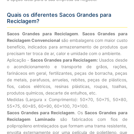
Quais os diferentes Sacos Grandes para
Reciclagem?
Sacos Grandes para Reciclagem
.
Sacos Grandes para
Reciclagem Convencional
são embalagens com maior custo
benefício, indicados para armazenamento de produtos que
precisam ter troca de ar, calor e umidade com o ambiente.
Aplicação -
Sacos Grandes para Reciclagem:
Usados desde
o acondicionamento e transporte de grãos, rações,
farináceos em geral, fertilizantes, peças de borracha, peças
de metais, parafusos, arruelas, rebites, peças de plásticos,
fios, cabos elétricos, resinas plásticas, roupas, toalhas,
produtos químicos, descarte de entulhos, etc.
Medidas (Largura x Comprimento): 50×70, 50×75, 50×80,
55×75, 60×85, 60×90, 60×100, 70×100.
Sacos Grandes para Reciclagem
. Os
Sacos Grandes para
Reciclagem Laminado
são fabricados com fios de
polipropileno entrelaçados que formam uma trama resistente,
envolta externamente por uma película de polietileno, que