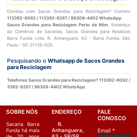
Dúvidas com Sacos Grandes para Reciclagem? Contato
113392-6062 / 113392-6267 / 96308-4402 WhatsApp
.
Sacos Grandes para Reciclagem Perto de Mim
. Endereço
do Comércio de Sacarias, Sacos Grandes para Residúos
Barra Funda Ltda. R. Anhanguera, 63 - Barra Funda, São
Paulo - SP, 01135-000.
Pesquisando o
Whatsapp de Sacos Grandes
para Reciclagem
Telefones Sacos Grandes para Reciclagem? 113392-6062 /
3392-6267 / 96308-4402 WhatsApp
.
SOBRE NÓS
ENDEREÇO
FALE
CONOSCO
Sacaria Barra
R.
Funda há mais
Anhanguera,
Email *
de 20 anos
63 - SP/SP