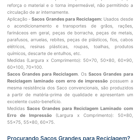
reforça o material e o torna impermeável, não permitindo a
circulação de ar internamente.
Aplicação -
Sacos Grandes para Reciclagem:
Usados desde
o acondicionamento e transportes de grãos, rações,
farináceos em geral, peças de borracha, peças de metais,
parafusos, arruelas, rebites, peças de plásticos, fios, cabos
elétricos, resinas plásticas, roupas, toalhas, produtos
químicos, descarte de entulhos, etc.
Medidas (Largura x Comprimento): 50×70, 50×80, 60×90,
60×100, 70×100.
Sacos Grandes para Reciclagem
. Os
Sacos Grandes para
Reciclagem laminado com erro de impressão
possuem a
mesma resistência dos Saco convencionais, são produzidos
a partir de matéria-prima de qualidade e apresentam um
excelente custo-benefício.
Medidas
Sacos Grandes para Reciclagem Laminado com
Erro de Impressão
(Largura x Comprimento): 50×80,
55×75, 55×80, 60×75.
Procurando Sacos Grandes para Reciclagem?