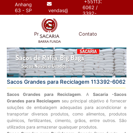
+55113392-
Anhanguera,
6062 /
63 - SP
vendas@sacariabarrafunda.com.br
3392-
/ SP
6267
e
Produtos
Contato
Sacos Grandes para Reciclagem 113392-6062
Sacos Grandes para Reciclagem
. A
Sacaria -Sacos
Grandes para Reciclagem
seu principal objetivo é fornecer
soluções de embalagem adequadas para acondicionar e
transportar diversos produtos, como alimentos, produtos
químicos, fertilizantes, cimento, grãos, entre outros. São
utilizados para armazenar quaisquer produtos.