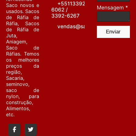
+55113392-
Saco novos e
Mensagem *
6062 /
usados. Sacos
3392-6267
de Ráfia de
Ráfia, Sacos
vendas@sacariabarrafunda.co
de Ráfia de
Enviar
Juta,
Aniagem,
Saco de
Ráfias. Temos
os melhores
preços da
região,
Sacaria,
seminovo,
saco de
nylon, para
construção,
Alimentos,
etc.