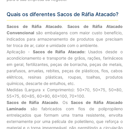
Quais os diferentes Sacos de Ráfia Atacado?
Sacos de Ráfia Atacado
.
Sacos de Ráfia Atacado
Convencional
são embalagens com maior custo benefício,
indicados para armazenamento de produtos que precisam
ter troca de ar, calor e umidade com o ambiente.
Aplicação -
Sacos de Ráfia Atacado:
Usados desde o
acondicionamento e transporte de grãos, rações, farináceos
em geral, fertilizantes, peças de borracha, peças de metais,
parafusos, arruelas, rebites, peças de plásticos, fios, cabos
elétricos, resinas plásticas, roupas, toalhas, produtos
químicos, descarte de entulhos, etc.
Medidas (Largura x Comprimento): 50×70, 50×75, 50×80,
55×75, 60×85, 60×90, 60×100, 70×100.
Sacos de Ráfia Atacado
. Os
Sacos de Ráfia Atacado
Laminado
são fabricados com fios de polipropileno
entrelaçados que formam uma trama resistente, envolta
externamente por uma película de polietileno, que reforça o
material e o torna impermeável, não permitindo a circulação