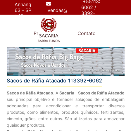
+55113392-
Anhanguera,
6062 /
63 - SP
vendas@sacariabarrafunda.com.br
3392-
/ SP
6267
e
Produtos
Contato
Sacos de Ráfia Atacado 113392-6062
Sacos de Ráfia Atacado
. A
Sacaria - Sacos de Ráfia Atacado
seu principal objetivo é fornecer soluções de embalagem
adequadas para acondicionar e transportar diversos
produtos, como alimentos, produtos químicos, fertilizantes,
cimento, grãos, entre outros. São utilizados para armazenar
quaisquer produtos.