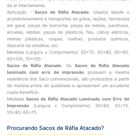
de ar internamente.
Aplicação -
Sacos de Ráfia Atacado:
Usados desde o
acondicionamento e transportes de grãos, rações, farináceos
em geral, peças de borracha, peças de metais, parafusos,
arruelas, rebites, peças de plásticos, fios, cabos elétricos,
resinas plásticas, roupas, toalhas, produtos químicos,
descarte de entulhos, etc.
Medidas (Largura x Comprimento): 50×70, 50×80, 60×90,
60×100, 70×100.
Sacos de Ráfia Atacado
. Os
Sacos de Ráfia Atacado
laminado com erro de impressão
possuem a mesma
resistência dos Saco convencionais, são produzidos a partir
de matéria-prima de qualidade e apresentam um excelente
custo-benefício.
Medidas
Sacos de Ráfia Atacado Laminado com Erro de
Impressão
(Largura x Comprimento): 50×80, 55×75,
55×80, 60×75.
Procurando Sacos de Ráfia Atacado?