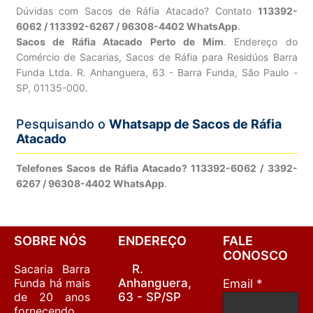
Dúvidas com Sacos de Ráfia Atacado? Contato
113392-
6062 / 113392-6267 / 96308-4402 WhatsApp
.
Sacos de Ráfia Atacado Perto de Mim
. Endereço do
Comércio de Sacarias, Sacos de Ráfia para Residúos Barra
Funda Ltda. R. Anhanguera, 63 - Barra Funda, São Paulo -
SP, 01135-000.
Pesquisando o
Whatsapp de Sacos de Ráfia
Atacado
Telefones Sacos de Ráfia Atacado? 113392-6062 / 3392-
6267 / 96308-4402 WhatsApp
.
SOBRE NÓS
ENDEREÇO
FALE
CONOSCO
Sacaria Barra
R.
Funda há mais
Anhanguera,
Email *
de 20 anos
63 - SP/SP
fornecendo