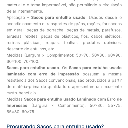
material e o torna impermeável, não permitindo a circulação
de ar internamente.
Aplicação -
Sacos para entulho usado:
Usados desde o
acondicionamento e transportes de grãos, rações, farináceos
em geral, peças de borracha, peças de metais, parafusos,
arruelas, rebites, peças de plásticos, fios, cabos elétricos,
resinas plásticas, roupas, toalhas, produtos químicos,
descarte de entulhos, etc.
Medidas (Largura x Comprimento): 50×70, 50×80, 60×90,
60×100, 70×100.
Sacos para entulho usado
. Os
Sacos para entulho usado
laminado com erro de impressão
possuem a mesma
resistência dos Sacos convencionais, são produzidos a partir
de matéria-prima de qualidade e apresentam um excelente
custo-benefício.
Medidas
Sacos para entulho usado Laminado com Erro de
Impressão
(Largura x Comprimento): 50×80, 55×75,
55×80, 60×75.
Procurando Sacos para entulho usado?