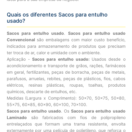
Quais os diferentes Sacos para entulho
usado?
Sacos para entulho usado
.
Sacos para entulho usado
Convencional
são embalagens com maior custo benefício,
indicados para armazenamento de produtos que precisam
ter troca de ar, calor e umidade com o ambiente.
Aplicação -
Sacos para entulho usado:
Usados desde o
acondicionamento e transporte de grãos, rações, farináceos
em geral, fertilizantes, peças de borracha, peças de metais,
parafusos, arruelas, rebites, peças de plásticos, fios, cabos
elétricos, resinas plásticas, roupas, toalhas, produtos
químicos, descarte de entulhos, etc.
Medidas (Largura x Comprimento): 50×70, 50×75, 50×80,
55×75, 60×85, 60×90, 60×100, 70×100.
Sacos para entulho usado
. Os
Sacos para entulho usado
Laminado
são fabricados com fios de polipropileno
entrelaçados que formam uma trama resistente, envolta
externamente por uma película de polietileno, que reforça o