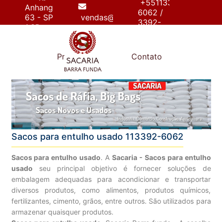
+55113392-
Anhanguera,
6062 /
63 - SP
vendas@sacariabarrafunda.com.br
3392-
/ SP
6267
e
Produtos
Contato
Sacos para entulho usado 113392-6062
Sacos para entulho usado
. A
Sacaria - Sacos para entulho
usado
seu principal objetivo é fornecer soluções de
embalagem adequadas para acondicionar e transportar
diversos produtos, como alimentos, produtos químicos,
fertilizantes, cimento, grãos, entre outros. São utilizados para
armazenar quaisquer produtos.