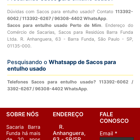
Dúvidas com Sacos para entulho usado? Contato
113392-
6062 / 113392-6267 / 96308-4402 WhatsApp
.
Sacos para entulho usado Perto de Mim
. Endereço do
Comércio de Sacarias, Sacos para Residúos Barra Funda
Ltda. R. Anhanguera, 63 - Barra Funda, São Paulo - SP,
01135-000.
Pesquisando o
Whatsapp de Sacos para
entulho usado
Telefones Sacos para entulho usado? 113392-6062 /
3392-6267 / 96308-4402 WhatsApp
.
SOBRE NÓS
ENDEREÇO
FALE
CONOSCO
Sacaria Barra
R.
Funda há mais
Anhanguera,
Email *
de 20 anos
63 - SP/SP