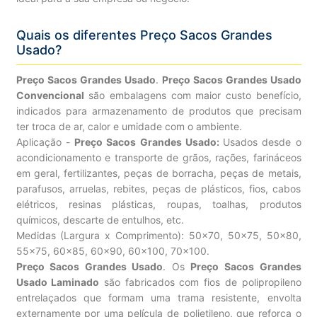
Quais os diferentes Preço Sacos Grandes
Usado?
Preço Sacos Grandes Usado
.
Preço Sacos Grandes Usado
Convencional
são embalagens com maior custo benefício,
indicados para armazenamento de produtos que precisam
ter troca de ar, calor e umidade com o ambiente.
Aplicação -
Preço Sacos Grandes Usado:
Usados desde o
acondicionamento e transporte de grãos, rações, farináceos
em geral, fertilizantes, peças de borracha, peças de metais,
parafusos, arruelas, rebites, peças de plásticos, fios, cabos
elétricos, resinas plásticas, roupas, toalhas, produtos
químicos, descarte de entulhos, etc.
Medidas (Largura x Comprimento): 50×70, 50×75, 50×80,
55×75, 60×85, 60×90, 60×100, 70×100.
Preço Sacos Grandes Usado
. Os
Preço Sacos Grandes
Usado Laminado
são fabricados com fios de polipropileno
entrelaçados que formam uma trama resistente, envolta
externamente por uma película de polietileno, que reforça o