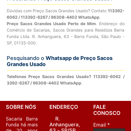
Dúvidas com Preço Sacos Grandes Usado? Contato
113392-
6062 / 113392-6267 / 96308-4402 WhatsApp
.
Preço Sacos Grandes Usado Perto de Mim
. Endereço do
Comércio de Sacarias, Sacos Grandes para Residúos Barra
Funda Ltda. R. Anhanguera, 63 - Barra Funda, São Paulo -
SP, 01135-000.
Pesquisando o
Whatsapp de Preço Sacos
Grandes Usado
Telefones Preço Sacos Grandes Usado? 113392-6062 /
3392-6267 / 96308-4402 WhatsApp
.
SOBRE NÓS
ENDEREÇO
FALE
CONOSCO
Sacaria Barra
R.
Funda há mais
Anhanguera,
Email *
de 20 anos
63 - SP/SP