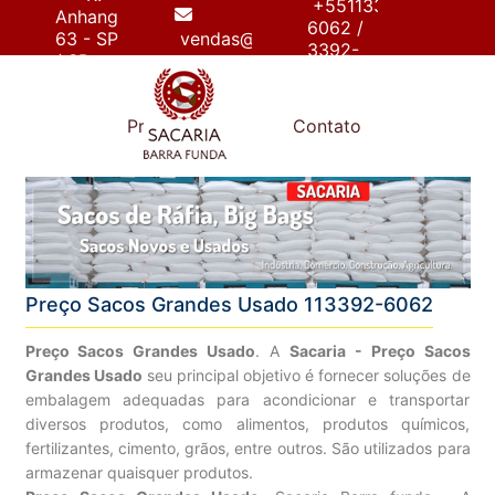
+55113392-
Anhanguera,
6062 /
63 - SP
vendas@sacariabarrafunda.com.br
3392-
/ SP
6267
e
Produtos
Contato
Preço Sacos Grandes Usado 113392-6062
Preço Sacos Grandes Usado
. A
Sacaria - Preço Sacos
Grandes Usado
seu principal objetivo é fornecer soluções de
embalagem adequadas para acondicionar e transportar
diversos produtos, como alimentos, produtos químicos,
fertilizantes, cimento, grãos, entre outros. São utilizados para
armazenar quaisquer produtos.