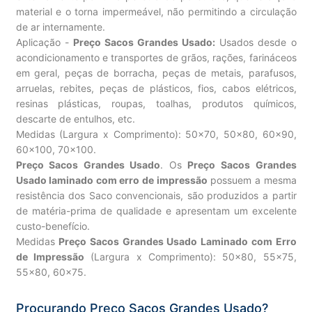
material e o torna impermeável, não permitindo a circulação
de ar internamente.
Aplicação -
Preço Sacos Grandes Usado:
Usados desde o
acondicionamento e transportes de grãos, rações, farináceos
em geral, peças de borracha, peças de metais, parafusos,
arruelas, rebites, peças de plásticos, fios, cabos elétricos,
resinas plásticas, roupas, toalhas, produtos químicos,
descarte de entulhos, etc.
Medidas (Largura x Comprimento): 50×70, 50×80, 60×90,
60×100, 70×100.
Preço Sacos Grandes Usado
. Os
Preço Sacos Grandes
Usado laminado com erro de impressão
possuem a mesma
resistência dos Saco convencionais, são produzidos a partir
de matéria-prima de qualidade e apresentam um excelente
custo-benefício.
Medidas
Preço Sacos Grandes Usado Laminado com Erro
de Impressão
(Largura x Comprimento): 50×80, 55×75,
55×80, 60×75.
Procurando Preço Sacos Grandes Usado?