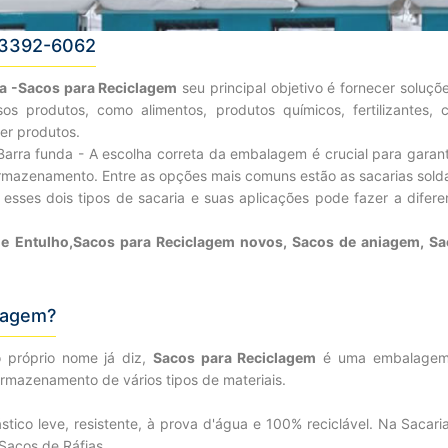
13392-6062
ia -Sacos para Reciclagem
seu principal objetivo é fornecer solu
sos produtos, como alimentos, produtos químicos, fertilizantes, 
er produtos.
 Barra funda - A escolha correta da embalagem é crucial para garant
armazenamento. Entre as opções mais comuns estão as sacarias sold
esses dois tipos de sacaria e suas aplicações pode fazer a diferen
e Entulho,Sacos para Reciclagem novos, Sacos de aniagem, Sac
lagem?
 próprio nome já diz,
Sacos para Reciclagem
é uma embalagem f
armazenamento de vários tipos de materiais.
lástico leve, resistente, à prova d'água e 100% reciclável. Na Saca
Sacos de Ráfias.