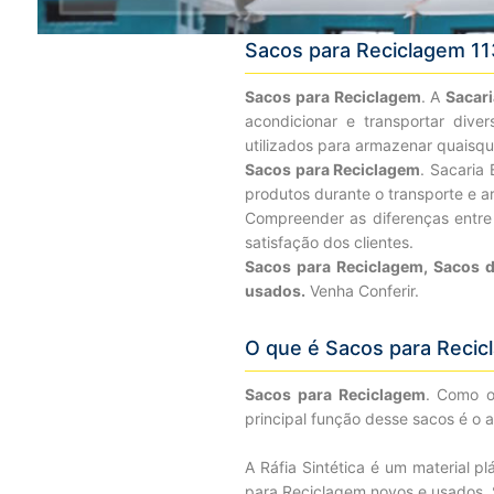
Sacos para Reciclagem 1
Sacos para Reciclagem
. A
Sacar
acondicionar e transportar diver
utilizados para armazenar quaisqu
Sacos para Reciclagem
. Sacaria
produtos durante o transporte e 
Compreender as diferenças entre 
satisfação dos clientes.
Sacos para Reciclagem, Sacos d
usados.
Venha Conferir.
O que é Sacos para Recic
Sacos para Reciclagem
. Como o
principal função desse sacos é o 
A Ráfia Sintética é um material p
para Reciclagem novos e usados. 