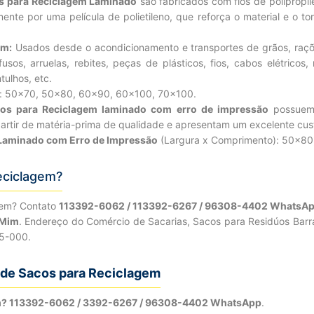
s para Reciclagem Laminado
são fabricados com fios de poliprop
mente por uma película de polietileno, que reforça o material e o t
em:
Usados desde o acondicionamento e transportes de grãos, raçõ
sos, arruelas, rebites, peças de plásticos, fios, cabos elétricos, r
tulhos, etc.
): 50×70, 50×80, 60×90, 60×100, 70×100.
os para Reciclagem laminado com erro de impressão
possuem 
artir de matéria-prima de qualidade e apresentam um excelente cus
Laminado com Erro de Impressão
(Largura x Comprimento): 50×80
eciclagem?
gem? Contato
113392-6062 / 113392-6267 / 96308-4402 WhatsA
 Mim
. Endereço do Comércio de Sacarias, Sacos para Residúos Barr
35-000.
de Sacos para Reciclagem
em? 113392-6062 / 3392-6267 / 96308-4402 WhatsApp
.