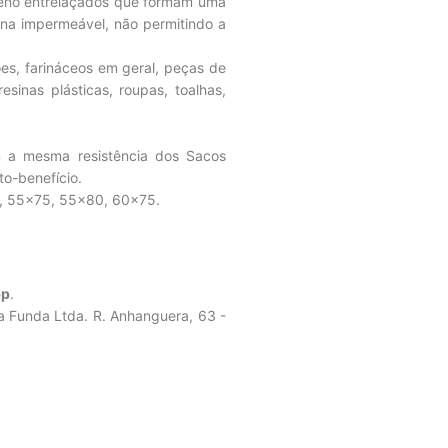
ileno entrelaçados que formam uma
orna impermeável, não permitindo a
es, farináceos em geral, peças de
esinas plásticas, roupas, toalhas,
a mesma resistência dos Sacos
to-benefício.
, 55×75, 55×80, 60×75.
pp
.
a Funda Ltda. R. Anhanguera, 63 -