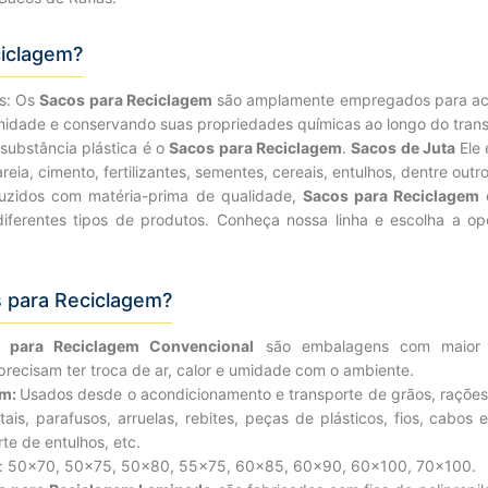
iclagem?
s: Os
Sacos para Reciclagem
são amplamente empregados para acon
midade e conservando suas propriedades químicas ao longo do tra
 substância plástica é o
Sacos para Reciclagem
.
Sacos de Juta
Ele 
reia, cimento, fertilizantes, sementes, cereais, entulhos, dentre outro
uzidos com matéria-prima de qualidade,
Sacos para Reciclagem
o
 diferentes tipos de produtos. Conheça nossa linha e escolha a o
s para Reciclagem?
 para Reciclagem Convencional
são embalagens com maior cu
ecisam ter troca de ar, calor e umidade com o ambiente.
em:
Usados desde o acondicionamento e transporte de grãos, rações, f
s, parafusos, arruelas, rebites, peças de plásticos, fios, cabos elé
te de entulhos, etc.
): 50×70, 50×75, 50×80, 55×75, 60×85, 60×90, 60×100, 70×100.