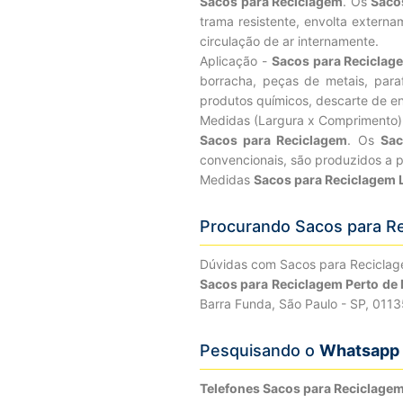
Sacos para Reciclagem
. Os
Saco
trama resistente, envolta externa
circulação de ar internamente.
Aplicação -
Sacos para Reciclag
borracha, peças de metais, parafu
produtos químicos, descarte de en
Medidas (Largura x Comprimento
Sacos para Reciclagem
. Os
Sac
convencionais, são produzidos a p
Medidas
Sacos para Reciclagem 
Procurando Sacos para R
Dúvidas com Sacos para Recicla
Sacos para Reciclagem Perto de
Barra Funda, São Paulo - SP, 011
Pesquisando o
Whatsapp 
Telefones Sacos para Reciclag