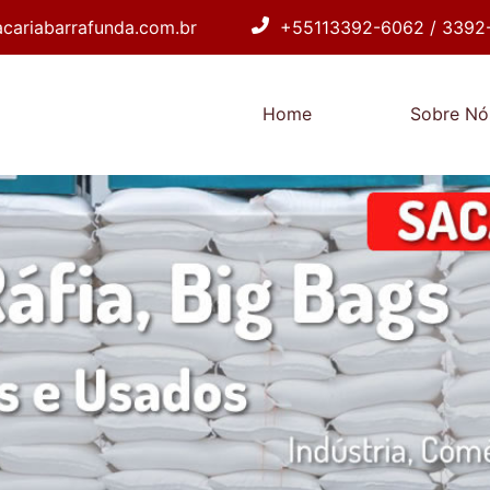
cariabarrafunda.com.br
+55113392-6062 / 3392
Home
Sobre Nó