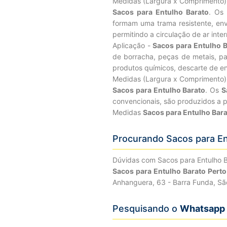
Medidas (Largura x Comprimento
Sacos para Entulho Barato
. Os
formam uma trama resistente, envo
permitindo a circulação de ar inte
Aplicação -
Sacos para Entulho B
de borracha, peças de metais, para
produtos químicos, descarte de en
Medidas (Largura x Comprimento
Sacos para Entulho Barato
. Os
S
convencionais, são produzidos a p
Medidas
Sacos para Entulho Bar
Procurando Sacos para En
Dúvidas com Sacos para Entulho 
Sacos para Entulho Barato Pert
Anhanguera, 63 - Barra Funda, Sã
Pesquisando o
Whatsapp 