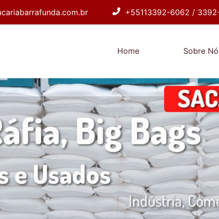
cariabarrafunda.com.br
+55113392-6062 / 3392
Home
Sobre Nó