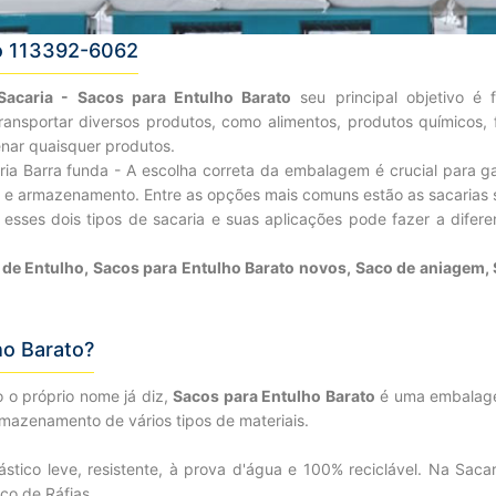
to 113392-6062
Sacaria - Sacos para Entulho Barato
seu principal objetivo é
nsportar diversos produtos, como alimentos, produtos químicos, fe
enar quaisquer produtos.
ria Barra funda - A escolha correta da embalagem é crucial para ga
e e armazenamento. Entre as opções mais comuns estão as sacarias 
esses dois tipos de sacaria e suas aplicações pode fazer a diferen
 de Entulho, Sacos para Entulho Barato novos, Saco de aniagem, S
ho Barato?
 o próprio nome já diz,
Sacos para Entulho Barato
é uma embalagem
rmazenamento de vários tipos de materiais.
lástico leve, resistente, à prova d'água e 100% reciclável. Na Sa
co de Ráfias.