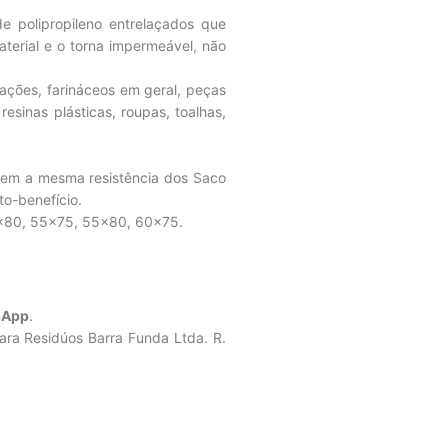
e polipropileno entrelaçados que
aterial e o torna impermeável, não
ações, farináceos em geral, peças
resinas plásticas, roupas, toalhas,
em a mesma resistência dos Saco
to-benefício.
×80, 55×75, 55×80, 60×75.
sApp
.
ara Residúos Barra Funda Ltda. R.