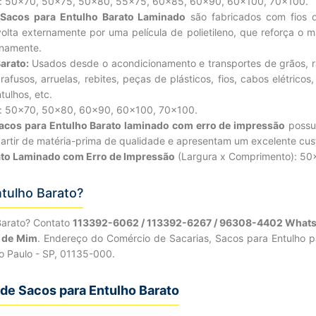
): 50×70, 50×75, 50×80, 55×75, 60×85, 60×90, 60×100, 70×100.
Sacos para Entulho Barato Laminado
são fabricados com fios d
lta externamente por uma película de polietileno, que reforça o m
rnamente.
arato:
Usados desde o acondicionamento e transportes de grãos, r
fusos, arruelas, rebites, peças de plásticos, fios, cabos elétricos, 
tulhos, etc.
): 50×70, 50×80, 60×90, 60×100, 70×100.
acos para Entulho Barato laminado com erro de impressão
possu
artir de matéria-prima de qualidade e apresentam um excelente cus
ato Laminado com Erro de Impressão
(Largura x Comprimento): 50
tulho Barato?
Barato? Contato
113392-6062 / 113392-6267 / 96308-4402 What
o de Mim
. Endereço do Comércio de Sacarias, Sacos para Entulho p
o Paulo - SP, 01135-000.
de Sacos para Entulho Barato