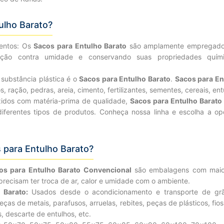
ulho Barato?
entos: Os
Sacos para Entulho Barato
são amplamente empregados 
teção contra umidade e conservando suas propriedades quím
 substância plástica é o
Sacos para Entulho Barato
.
Sacos para En
 ração, pedras, areia, cimento, fertilizantes, sementes, cereais, ent
idos com matéria-prima de qualidade,
Sacos para Entulho Barato
 diferentes tipos de produtos. Conheça nossa linha e escolha a o
 para Entulho Barato?
os para Entulho Barato Convencional
são embalagens com maior 
ecisam ter troca de ar, calor e umidade com o ambiente.
o Barato:
Usados desde o acondicionamento e transporte de grão
eças de metais, parafusos, arruelas, rebites, peças de plásticos, fios,
, descarte de entulhos, etc.