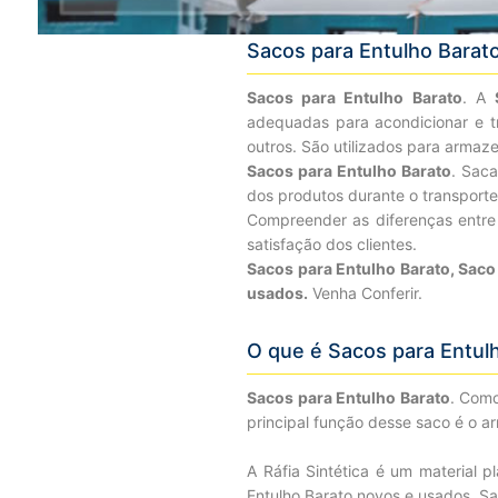
Sacos para Entulho Bara
Sacos para Entulho Barato
. A
adequadas para acondicionar e tra
outros. São utilizados para armaz
Sacos para Entulho Barato
. Saca
dos produtos durante o transport
Compreender as diferenças entre 
satisfação dos clientes.
Sacos para Entulho Barato, Saco
usados.
Venha Conferir.
O que é Sacos para Entul
Sacos para Entulho Barato
. Como
principal função desse saco é o a
A Ráfia Sintética é um material p
Entulho Barato novos e usados. Sa